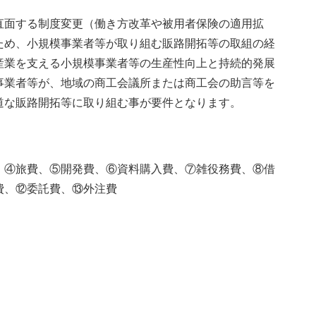
直面する制度変更（働き方改革や被用者保険の適用拡
ため、小規模事業者等が取り組む販路開拓等の取組の経
産業を支える小規模事業者等の生産性向上と持続的発展
事業者等が、地域の商工会議所または商工会の助言等を
道な販路開拓等に取り組む事が要件となります。
、④旅費、⑤開発費、⑥資料購入費、⑦雑役務費、⑧借
費、⑫委託費、⑬外注費