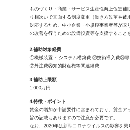
ものづくり・商業・サービス生産性向上促進補
り相次いで直面する制度変更（働き方改革や被
対応するため、中小企業・小規模事業者等が取
の改善を行うための設備投資等を支援すること
2.補助対象経費
①機械装置・ システム構築費 ②技術導入費③
⑦外注費⑧知的財産権等関連経費
3.補助上限額
1,000万円
4.特徴・ポイント
賃金の増加が申請要件に含まれており、賃金ア
旨の記載もありますので注意が必要です。
なお、2020年は新型コロナウイルスの影響を