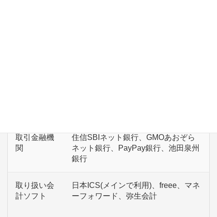
コンサルティング、アドバイザ
リー、コーチング
その他ファイナンスに関する業
務
従業員数
3名(所長含む)。お客様との距離が近
く、良き相談者になれる事務所を目
指しています。
取引金融機
住信SBIネット銀行、GMOあおぞら
関
ネット銀行、PayPay銀行、池田泉州
銀行
取り扱い会
日本ICS(メインで利用)、freee、マネ
計ソフト
ーフォワード、弥生会計