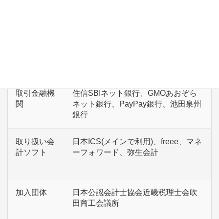
務
従業員数
3名(所長含む)。お客様との距離が近
く、良き相談者になれる事務所を目
指しています。
取引金融機
住信SBIネット銀行、GMOあおぞら
関
ネット銀行、PayPay銀行、池田泉州
銀行
取り扱い会
日本ICS(メインで利用)、freee、マネ
計ソフト
ーフォワード、弥生会計
加入団体
日本公認会計士協会近畿税理士会吹
田商工会議所